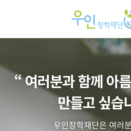
운 세상을
”
께